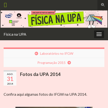
Alte
form
Search for:
de
pesq
Física na UPA
Alter
nave
Laboratórios no IFGW
Programação 2015
Fotos da UPA 2014
AGO.
31
2014
Confira aqui algumas fotos do IFGW na UPA 2014.