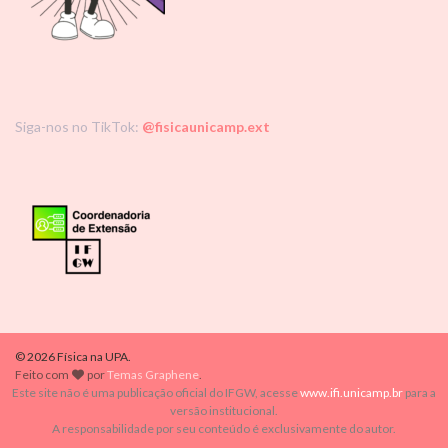
Siga-nos no TikTok:
@fisicaunicamp.ext
© 2026 Física na UPA.
Feito com
por
Temas Graphene
.
Este site não é uma publicação oficial do IFGW, acesse
www.ifi.unicamp.br
para a
versão institucional.
A responsabilidade por seu conteúdo é exclusivamente do autor.