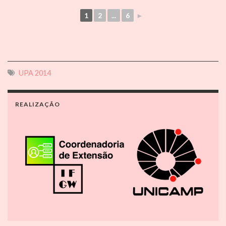
1
2
...
6
►
UPA 2014
REALIZAÇÃO