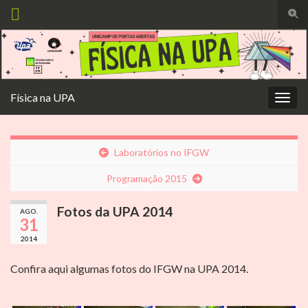
Alte
form
Search for:
de
pesq
Física na UPA
Alter
nave
Laboratórios no IFGW
Programação 2015
Fotos da UPA 2014
AGO.
31
2014
Confira aqui algumas fotos do IFGW na UPA 2014.