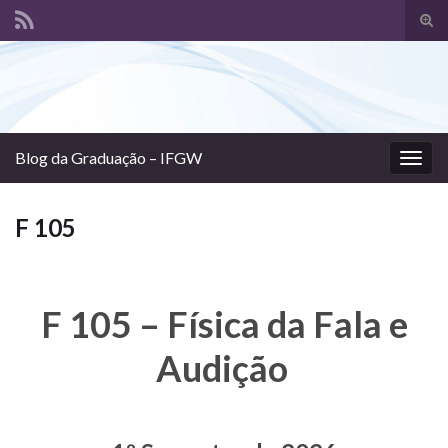
Alte
form
Search for:
de
pesq
Blog da Graduação – IFGW
Alter
nave
F 105
F 105 – Física da Fala e
Audição