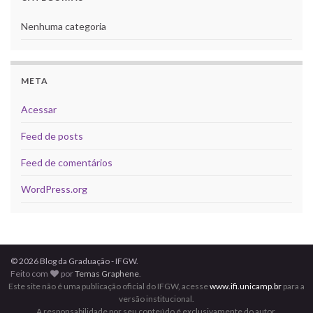
Nenhuma categoria
META
Acessar
Feed de posts
Feed de comentários
WordPress.org
© 2026 Blog da Graduação - IFGW.
Feito com
por
Temas Graphene
.
Este site não é uma publicação oficial do IFGW, acesse
www.ifi.unicamp.br
para a
versão institucional.
A responsabilidade por seu conteúdo é exclusivamente do autor.