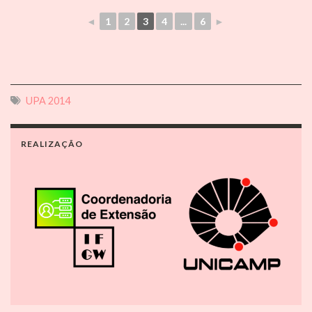
◄
1
2
3
4
...
6
►
UPA 2014
REALIZAÇÃO