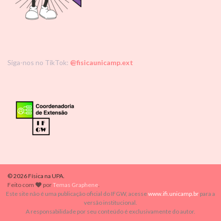
Siga-nos no TikTok:
@fisicaunicamp.ext
© 2026 Física na UPA.
Feito com
por
Temas Graphene
.
Este site não é uma publicação oficial do IFGW, acesse
www.ifi.unicamp.br
para a
versão institucional.
A responsabilidade por seu conteúdo é exclusivamente do autor.