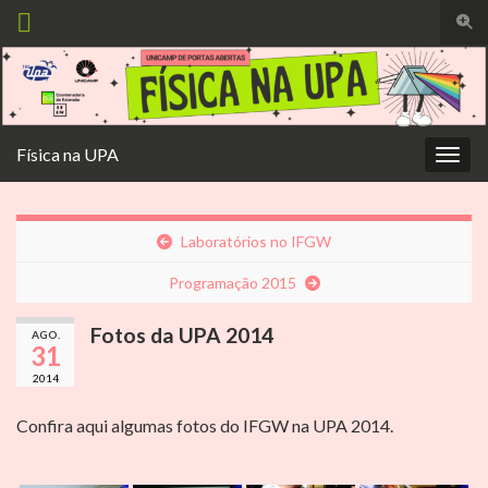
Alte
form
Search for:
de
pesq
Física na UPA
Alter
nave
Laboratórios no IFGW
Programação 2015
Fotos da UPA 2014
AGO.
31
2014
Confira aqui algumas fotos do IFGW na UPA 2014.