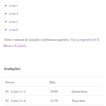
Lista 3
Lista 4
Lista 5
Lista 6
Sobre o manual de soluções e problemas sugeridos:
Veja as sugestões de D.
Morin e N. Zettili.
Avaliações:
Provas
Data
P1: Listas 1 e 2
18/09
Quinta-feira
P2: Listas 3 e 4
21/10
Terça-feira