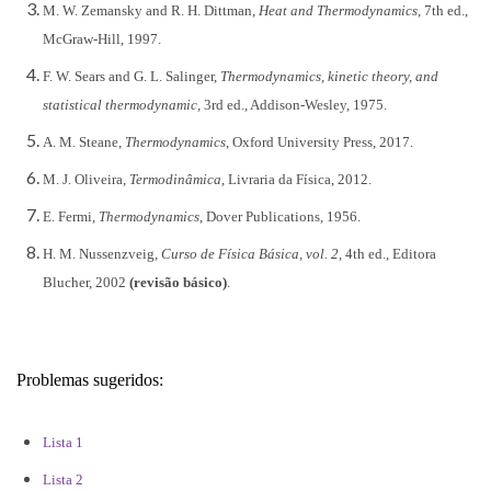
M. W. Zemansky and R. H. Dittman,
Heat and Thermodynamics
, 7th ed.,
McGraw-Hill, 1997.
F. W. Sears and G. L. Salinger,
Thermodynamics, kinetic theory, and
statistical thermodynamic
, 3rd ed., Addison-Wesley, 1975.
A. M. Steane,
Thermodynamics
, Oxford University Press, 2017.
M. J. Oliveira,
Termodinâmica
, Livraria da Física, 2012.
E. Fermi,
Thermodynamics
, Dover Publications, 1956.
H. M. Nussenzveig,
Curso de Física Básica, vol. 2
, 4th ed., Editora
Blucher, 2002
(revisão básico)
.
Problemas sugeridos:
Lista 1
Lista 2