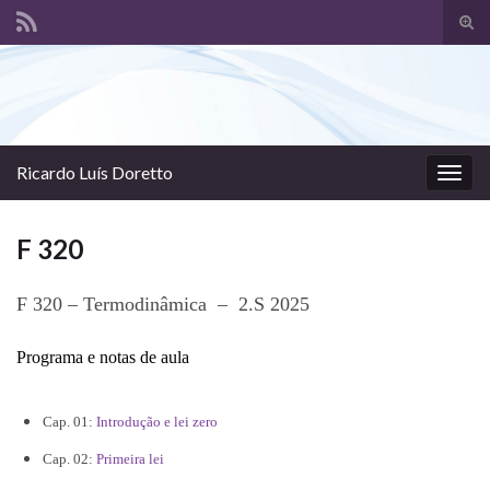
Alte
form
Search for:
de
pesq
Ricardo Luís Doretto
Alter
nave
F 320
F 320 – Termodinâmica – 2.S 2025
Programa e notas de aula
Cap. 01:
Introdução e lei zero
Cap. 02:
Primeira lei