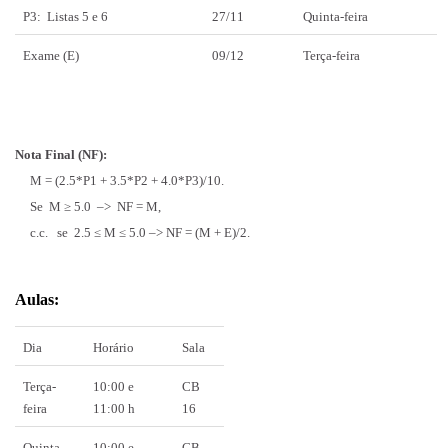
P3: Listas 5 e 6
27/11
Quinta-feira
Exame (E)
09/12
Terça-feira
Nota Final (NF):
M = (2.5*P1 + 3.5*P2 + 4.0*P3)/10.
Se M ≥ 5.0 –> NF = M,
c.c. se 2.5 ≤ M ≤ 5.0 –> NF = (M + E)/2.
Aulas:
Dia
Horário
Sala
Terça-
10:00 e
CB
feira
11:00 h
16
Quinta-
10:00 e
CB