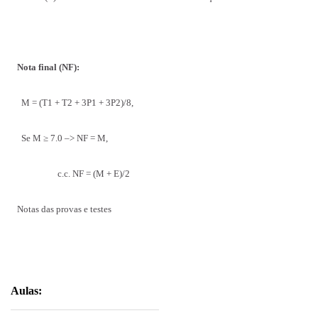
Nota final (NF):
M = (T1 + T2 + 3P1 + 3P2)/8,
Se M ≥ 7.0 –> NF = M,
c.c. NF = (M + E)/2
Notas das provas e testes
Aulas: