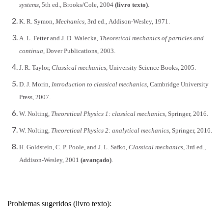
systems
, 5th ed., Brooks/Cole, 2004
(livro texto)
.
K. R. Symon,
Mechanics
, 3rd ed.,
Addison-Wesley, 1971.
A. L. Fetter and J. D. Walecka,
Theoretical mechanics of particles and
continua
, Dover Publications, 2003.
J. R. Taylor,
Classical mechanics
, University Science Books, 2005.
D. J. Morin,
Introduction to classical mechanics
, Cambridge University
Press, 2007
.
W. Nolting,
Theoretical Physics 1: classical mechanics
, Springer, 2016.
W. Nolting,
Theoretical Physics 2: analytical mechanics
, Springer, 2016.
H. Goldstein, C. P. Poole, and J. L. Safko,
Classical mechanics
, 3rd ed.,
Addison-Wesley, 2001
(avançado)
.
Problemas sugeridos (livro texto):