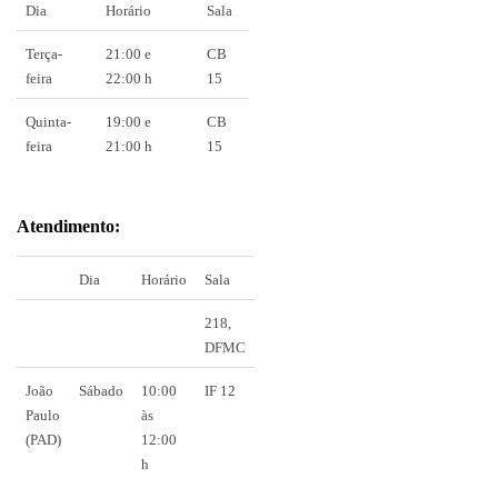
Dia
Horário
Sala
Terça-
21:00 e
CB
feira
22:00 h
15
Quinta-
19:00 e
CB
feira
21:00 h
15
Atendimento:
Dia
Horário
Sala
218,
DFMC
João
Sábado
10:00
IF 12
Paulo
às
(PAD)
12:00
h