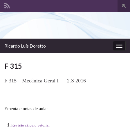
Alte
form
Search for:
de
pesq
Ricardo Luís Doretto
Alter
nave
F 315
F 315 – Mecânica Geral I – 2.S 2016
Ementa e notas de aula:
Revisão cálculo vetorial