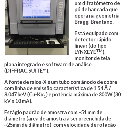
um difratômetro de
pó de bancada que
opera na geometria
Bragg-Brentano.
Está equipado com
detector rápido
linear (do tipo
TM
LYNXEYE
),
monitor de tela
plana integrado e software de análise
(DIFFRAC.SUITE™).
A fonte de raios-X é um tubo com ânodo de cobre
com linha de emissão característica de 1,54 Å /
8,047 keV (Cu-Kα
) e potência máxima de 300W (30
1
kV x 10 mA).
Estágio padrão de amostra com ~51 mm de
diâmetro (área de amostra a ser preenchida de
~25mm de diâmetro), com velocidade de rotação