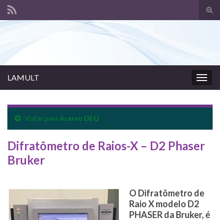
Alte
form
Search for:
de
pesq
LAMULT
Alter
nave
Voltar para
Acervo DEQ
Difratômetro de Raios-X – D2 Phaser
Bruker
O Difratômetro de
Raio X modelo D2
PHASER da Bruker, é