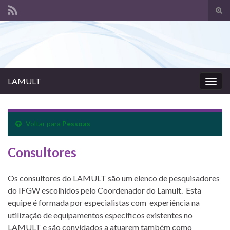
Alte
form
Search for:
de
pesq
LAMULT
Alter
nave
Voltar para
Pessoas
Consultores
Os consultores do LAMULT são um elenco de pesquisadores
do IFGW escolhidos pelo Coordenador do Lamult. Esta
equipe é formada por especialistas com experiência na
utilização de equipamentos específicos existentes no
LAMULT e são convidados a atuarem também como