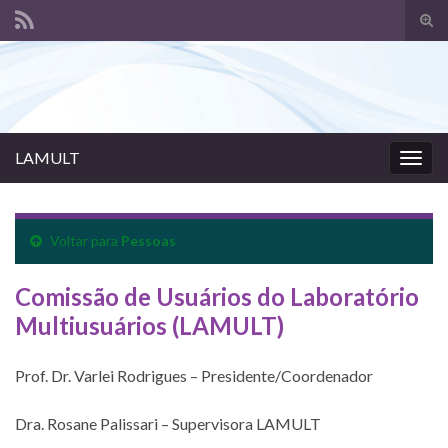
Alte
form
Search for:
de
pesq
LAMULT
Alter
nave
Voltar para
Pessoas
Comissão de Usuários do Laboratório
Multiusuários (LAMULT)
Prof. Dr. Varlei Rodrigues – Presidente/Coordenador
Dra. Rosane Palissari – Supervisora LAMULT