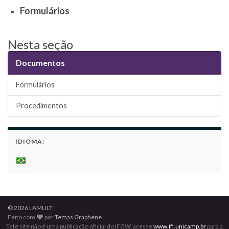
Formulários
Nesta seção
Documentos
Formulários
Procedimentos
IDIOMA:
© 2026 LAMULT.
Feito com
por
Temas Graphene
.
Este site não é uma publicação oficial do IFGW, acesse
www.ifi.unicamp.br
para a