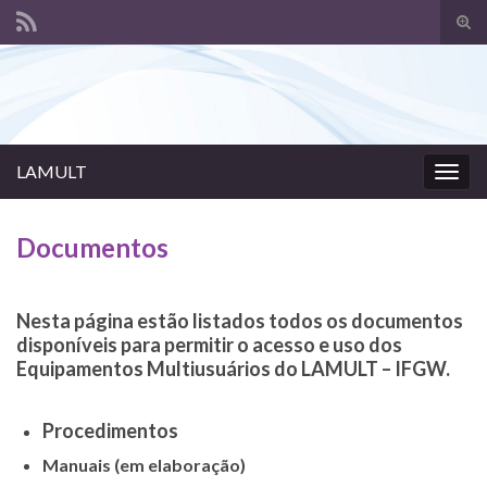
Alte
form
Search for:
de
pesq
LAMULT
Alter
nave
Documentos
Nesta página estão listados todos os documentos
disponíveis para permitir o acesso e uso dos
Equipamentos Multiusuários do LAMULT – IFGW.
Procedimentos
Manuais (em elaboração)