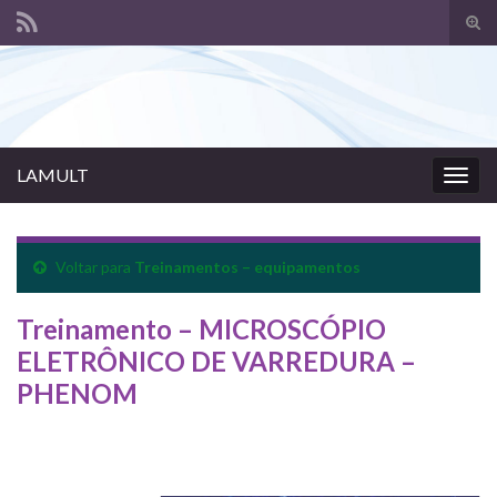
Alte
form
Search for:
de
pesq
LAMULT
Alter
nave
Voltar para
Treinamentos – equipamentos
Treinamento – MICROSCÓPIO
ELETRÔNICO DE VARREDURA –
PHENOM