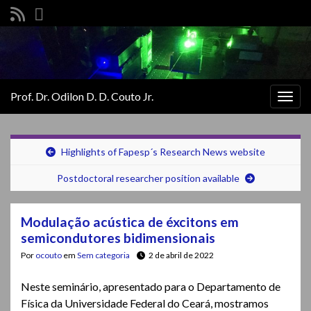
Prof. Dr. Odilon D. D. Couto Jr.
Alter
nave
Highlights of Fapesp´s Research News website
Postdoctoral researcher position available
Modulação acústica de éxcitons em
semicondutores bidimensionais
Por
ocouto
em
Sem categoria
2 de abril de 2022
Neste seminário, apresentado para o Departamento de
Física da Universidade Federal do Ceará, mostramos