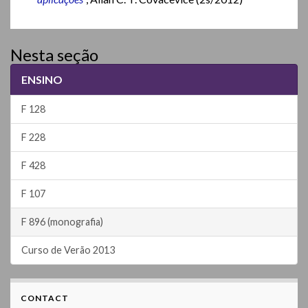
Nesta seção
ENSINO
F 128
F 228
F 428
F 107
F 896 (monografia)
Curso de Verão 2013
CONTACT