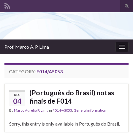
Tog
sear
Search for:
for
Prof. Marco A. P. Lima
Togg
navig
CATEGORY:
F014/AS053
(Português do Brasil) notas
DEC
04
finais de F014
By
Marco Aurelio P. Lima
in
F014/AS053
,
General information
Sorry, this entry is only available in Português do Brasil.