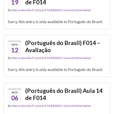
19
de F014
By
Marco Aurelio P. Lima
in
F014/AS053
,
General information
Sorry, this entry is only available in Português do Brasil.
(Português do Brasil) F014 –
NOV
12
Avaliação
By
Marco Aurelio P. Lima
in
F014/AS053
,
General information
Sorry, this entry is only available in Português do Brasil.
(Português do Brasil) Aula 14
NOV
06
de F014
By
Marco Aurelio P. Lima
in
F014/AS053
,
General information