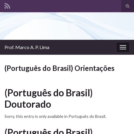
Tog
sear
Search for:
for
Prof. Marco A. P. Lima
Togg
navig
(Português do Brasil) Orientações
(Português do Brasil)
Doutorado
Sorry, this entry is only available in Português do Brasil.
(Português do Brasil)