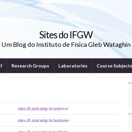
Sites do IFGW
Um Blog do Instituto de Física Gleb Wataghin
ff
Research Groups
Laboratories
Course Subject
sites.ifi.unicamp.br/asiervo/
sites.ifi.unicamp.br/aantone/