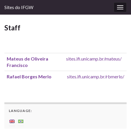
Sites do IFGW
Togg
navig
Staff
Mateus de Oliveira
sites.ifi.unicamp.br/mateus/
Francisco
Rafael Borges Merlo
sites.ifi.unicamp.br/rbmerlo/
LANGUAGE: