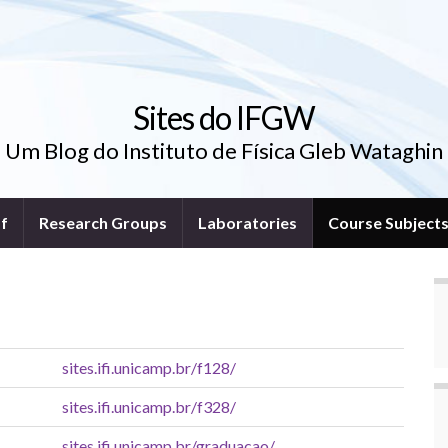
Sites do IFGW
Um Blog do Instituto de Física Gleb Wataghin
ff
Research Groups
Laboratories
Course Subject
sites.ifi.unicamp.br/f128/
sites.ifi.unicamp.br/f328/
sites.ifi.unicamp.br/graduacao/