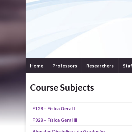
Home
Professors
Researchers
Sta
Course Subjects
F128 – Física Geral I
F328 – Física Geral III
Blog das Disciplinas da Gradução