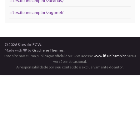
sites.ifi.unicamp.br/zacarias/
sites.ifi.unicamp.br/zagonel/
© 2026 Sites do IFGW.
Made with
by
Graphene Themes
.
Este site não é uma publicação oficial do IFGW, acesse
www.ifi.unicamp.br
para a
versão institucional.
A responsabilidade por seu conteúdo é exclusivamente do autor.